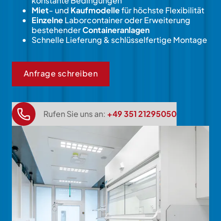
konstante Bedingungen
Miet
- und
Kaufmodelle
für höchste Flexibilität
Einzelne
Laborcontainer oder Erweiterung
bestehender
Containeranlagen
Schnelle Lieferung & schlüsselfertige Montage
Anfrage schreiben
Rufen Sie uns an:
+49 351 21295050