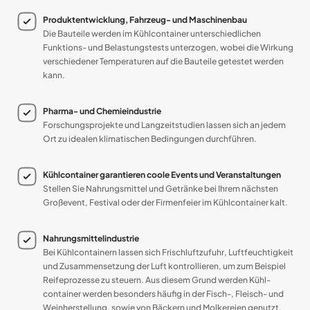
Produkt­entwicklung, Fahrzeug- und Maschinen­bau
Die Bau­teile werden im Kühl­container unter­schied­lichen
Funktions- und Belastungs­tests unter­zogen, wobei die Wirkung
verschiede­ner Tempe­ra­turen auf die Bau­teile getestet werden
kann.
Pharma- und Chemie­industrie
Forschungs­projekte und Lang­zeit­studien lassen sich an jedem
Ort zu idealen klima­tischen Bedingungen durch­führen.
Kühlcontainer garan­tieren coole Events und Ver­anstaltungen
Stellen Sie Nahrungs­mittel und Getränke bei Ihrem nächsten
Groß­event, Festival oder der Firmen­feier im Kühl­container kalt.
Nahrungsmittelindustrie
Bei Kühl­containern lassen sich Frisch­luft­zufuhr, Luft­feuchtig­keit
und Zusammen­setzung der Luft kontrollieren, um zum Bei­spiel
Reife­prozesse zu steuern. Aus diesem Grund werden Kühl­
container werden besonders häufig in der Fisch-, Fleisch- und
Wein­herstellung, sowie von Bäckern und Molkereien genutzt.