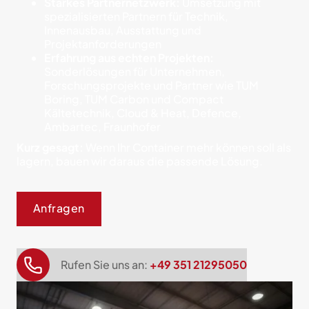
Starkes Partnernetzwerk:
Umsetzung mit
spezialisierten Partnern für Technik,
Innenausbau, Ausstattung und
Projektanforderungen
Erfahrung aus echten Projekten:
Sonderlösungen für Unternehmen,
Forschungsprojekte und Partner wie TUM
Boring, TUM Carbon und Compact
Kältetechnik, Cloud & Heat, Defence,
Ambartec, Fraunhofer
Kurz gesagt:
Wenn Ihr Container mehr können soll als
lagern, bauen wir daraus die passende Lösung.
Anfragen
Rufen Sie uns an:
+49 351 21295050