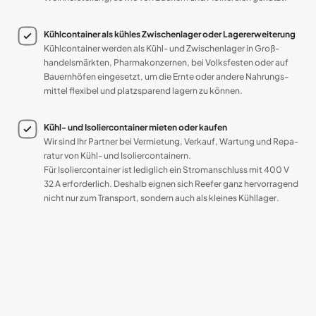
Kühlcontainer als kühles Zwischen­lager oder Lager­erweiterung
Kühlcontainer werden als Kühl- und Zwischen­lager in Groß­
handels­märkten, Pharma­konzernen, bei Volks­festen oder auf
Bauern­höfen ein­gesetzt, um die Ernte oder andere Nahrungs­
mittel flexibel und platz­sparend lagern zu können.
Kühl- und Isolier­container mieten oder kaufen
Wir sind Ihr Partner bei Vermietung, Verkauf, Wartung und Repa­
ratur von Kühl- und Isolier­containern.
Für Isoliercontainer ist lediglich ein Strom­anschluss mit 400 V
32 A erforderlich. Deshalb eignen sich Reefer ganz hervor­ragend
nicht nur zum Transport, sondern auch als kleines Kühl­lager.