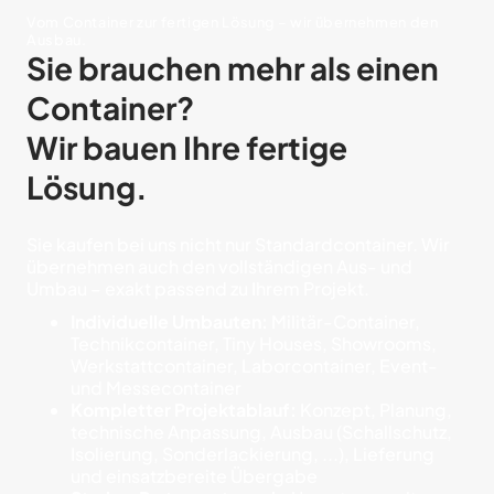
Vom Container zur fertigen Lösung – wir übernehmen den
Ausbau.
Sie brauchen mehr als einen
Container?
Wir bauen Ihre fertige
Lösung.
Sie kaufen bei uns nicht nur Standardcontainer. Wir
übernehmen auch den vollständigen Aus- und
Umbau – exakt passend zu Ihrem Projekt.
Individuelle Umbauten:
Militär-Container,
Technikcontainer, Tiny Houses, Showrooms,
Werkstattcontainer, Laborcontainer, Event-
und Messecontainer
Kompletter Projektablauf:
Konzept, Planung,
technische Anpassung, Ausbau (Schallschutz,
Isolierung, Sonderlackierung, ...), Lieferung
und einsatzbereite Übergabe