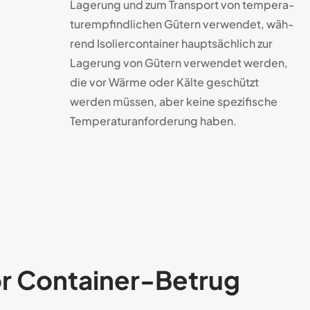
La­ge­rung und zum Trans­port von tem­pe­ra­
tur­empfind­li­chen Gütern ver­wen­det, wäh­
rend Iso­lier­con­tainer haupt­säch­lich zur
Lage­rung von Gütern ver­wen­det wer­den,
die vor Wärme oder Kälte ge­schützt
werden müs­sen, aber keine spezi­fi­sche
Tem­pe­ra­tur­anfor­de­rung haben.
r Container-Betrug