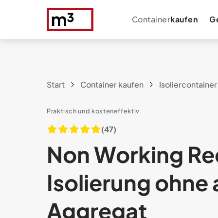
Container
kaufen
G
Start
Container kaufen
Isoliercontaine
Praktisch und kosteneffektiv
(47)
Non Working Re
Isolierung ohne 
Aggregat