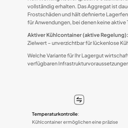
vollständig erhalten. Das Aggregat ist d
Frostschäden und hält definierte Lagerfe
für Anwendungen, bei denen keine aktive 
Aktiver Kühlcontainer (aktive Regelung)
Zielwert – unverzichtbar für lückenlose
Welche Variante für Ihr Lagergut wirtscha
verfügbaren Infrastrukturvoraussetzungen 
Temperatur­kon­trolle
:
Kühl­con­tainer er­mög­li­chen eine prä­zi­se