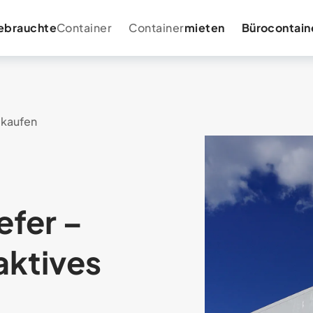
ebrauchte
Container
Container
mieten
Bürocontain
r kaufen
efer –
aktives