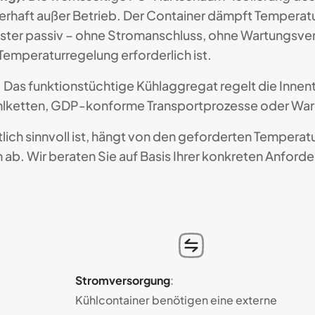
auerhaft außer Betrieb. Der Container dämpft Tempera
nster passiv – ohne Stromanschluss, ohne Wartungsve
Temperaturregelung erforderlich ist.
:
Das funktionstüchtige Kühlaggregat regelt die Innent
 Kühlketten, GDP-konforme Transportprozesse oder Wa
ftlich sinnvoll ist, hängt von den geforderten Temper
ab. Wir beraten Sie auf Basis Ihrer konkreten Anford
Strom­ver­sor­gung
:
Kühl­con­tainer be­nö­ti­gen eine ex­ter­ne