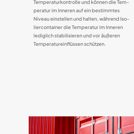
Tem­pe­ra­tur­kon­trolle und kön­nen die Tem­
pe­ra­tur im Inne­ren auf ein be­stimm­tes
Niveau ein­stel­len und hal­ten, wäh­rend Iso­
lier­con­tainer die Tem­pe­ra­tur im Inne­ren
ledig­lich stabi­li­sie­ren und vor äu­ße­ren
Tem­pe­ra­tur­ein­flüs­sen schützen.