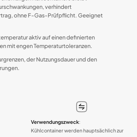
turschwankungen, verhindert
rtrag, ohne F-Gas-Prüfpflicht. Geeignet
emperatur aktiv auf einen definierten
ren mit engen Temperaturtoleranzen.
aturgrenzen, der Nutzungsdauer und den
erungen.
Verwendungs­zweck
:
Kühl­con­tainer wer­den haupt­säch­lich zur