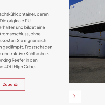
achtkühlcontainer, deren
Die originale PU-
rhalten und bildet eine
Stromanschluss, ohne
kosten.Sie eignen sich
en gedämpft, Frostschäden
 ohne aktive Kühltechnik
rking Reefer in den
nd 40ft High Cube.
Zubehör