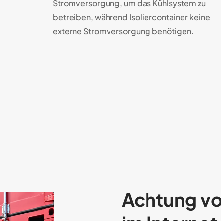
Strom­ver­sor­gung, um das Kühl­sys­tem zu
be­trei­ben, wäh­rend Iso­lier­con­tainer keine
ex­ter­ne Strom­ver­sor­gung benötigen.
Achtung vo