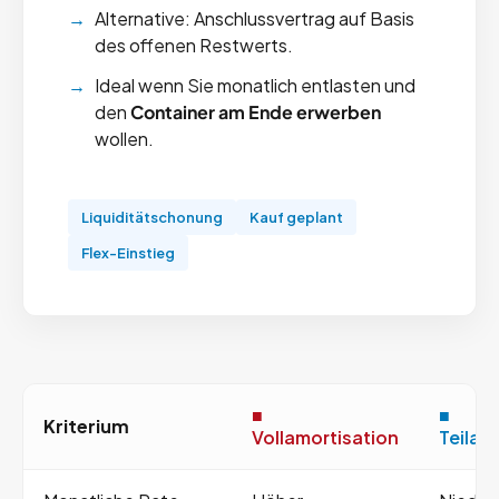
Alternative: Anschlussvertrag auf Basis
des offenen Restwerts.
Ideal wenn Sie monatlich entlasten und
den
Container am Ende erwerben
wollen.
Liquiditätschonung
Kauf geplant
Flex-Einstieg
■
■
Kriterium
Vollamortisation
Teilam