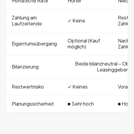
Monatliche Rate
Höher
Niedrig
Zahlung am
Restwe
✓ Keine
Laufzeitende
Zahlun
Optional (Kauf
Nach R
Eigentumsübergang
möglich)
Zahlun
Beide bilanzneutral – Obje
Bilanzierung
Leasinggeber
Restwertrisiko
✓ Keines
Vorab k
Planungssicherheit
■ Sehr hoch
■ Hoch