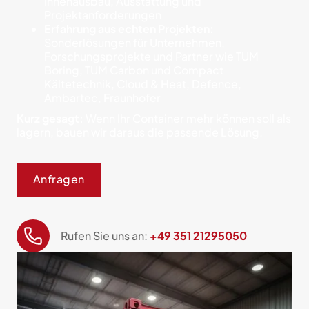
Innenausbau, Ausstattung und
Projektanforderungen
Erfahrung aus echten Projekten:
Sonderlösungen für Unternehmen,
Forschungsprojekte und Partner wie TUM
Boring, TUM Carbon und Compact
Kältetechnik, Cloud & Heat, Defence,
Ambartec, Fraunhofer
Kurz gesagt:
Wenn Ihr Container mehr können soll als
lagern, bauen wir daraus die passende Lösung.
Anfragen
Rufen Sie uns an:
+49 351 21295050