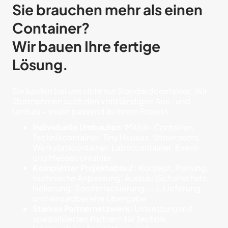
Sie brauchen mehr als einen
Container?
Wir bauen Ihre fertige
Lösung.
Sie kaufen bei uns nicht nur Standardcontainer. Wir
übernehmen auch den vollständigen Aus- und
Umbau – exakt passend zu Ihrem Projekt.
Individuelle Umbauten:
Militär-Container,
Technikcontainer, Tiny Houses, Showrooms,
Werkstattcontainer, Laborcontainer, Event-
und Messecontainer
Kompletter Projektablauf:
Konzept, Planung,
technische Anpassung, Ausbau (Schallschutz,
Isolierung, Sonderlackierung, ...), Lieferung
und einsatzbereite Übergabe
Starkes Partnernetzwerk:
Umsetzung mit
spezialisierten Partnern für Technik,