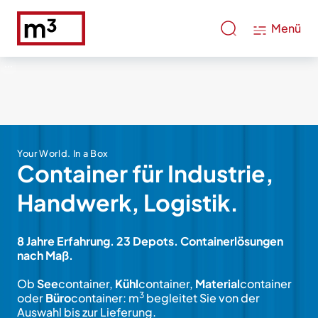
Menü
Your World. In a Box
Container für Industrie,
Handwerk, Logistik.
8 Jahre Erfahrung. 23 Depots. Containerlösungen
nach Maß.
Ob
See
container,
Kühl
container,
Material
container
3
oder
Büro
container: m
begleitet Sie von der
Auswahl bis zur Lieferung.