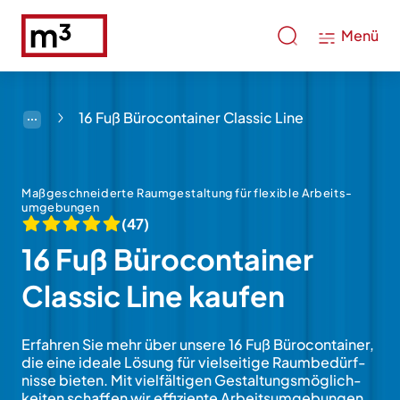
Menü
16 Fuß Bürocontainer Classic Line
Maßgeschneiderte Raum­gestal­tung für flexi­ble Arbeits­
umge­bungen
(47)
16 Fuß Büro­con­tainer
Classic Line kaufen
Erfahren Sie mehr über unsere 16 Fuß Büro­con­tainer,
die eine ideale Lö­sung für viel­sei­tige Raum­bedürf­
nisse bieten. Mit viel­fäl­ti­gen Ge­stal­tungs­mög­lich­
kei­ten schaf­fen wir effi­zi­en­te Arbeits­umge­bungen