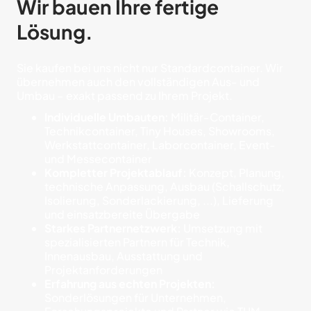
Wir bauen Ihre fertige
Lösung.
Sie kaufen bei uns nicht nur Standardcontainer. Wir
übernehmen auch den vollständigen Aus- und
Umbau – exakt passend zu Ihrem Projekt.
Individuelle Umbauten:
Militär-Container,
Technikcontainer, Tiny Houses, Showrooms,
Werkstattcontainer, Laborcontainer, Event-
und Messecontainer
Kompletter Projektablauf:
Konzept, Planung,
technische Anpassung, Ausbau (Schallschutz,
Isolierung, Sonderlackierung, ...), Lieferung
und einsatzbereite Übergabe
Starkes Partnernetzwerk:
Umsetzung mit
spezialisierten Partnern für Technik,
Innenausbau, Ausstattung und
Projektanforderungen
Erfahrung aus echten Projekten:
Sonderlösungen für Unternehmen,