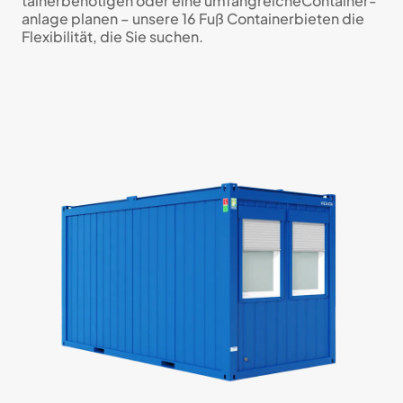
tainerbe­nö­ti­gen oder eine um­fang­reicheCon­tainer­
anlage planen – unsere 16 Fuß Con­tainerbieten die
Flexi­bi­li­tät, die Sie suchen.