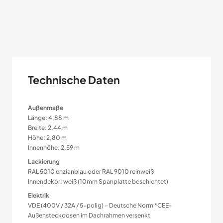
Technische Daten
Außenmaße
Länge: 4,88 m
Breite: 2,44 m
Höhe: 2,80 m
Innenhöhe: 2,59 m
Lackierung
RAL 5010 enzian­blau oder RAL 9010 rein­weiß
Innendekor: weiß (10mm Span­platte beschichtet)
Elektrik
VDE (400V / 32A / 5-polig) – Deutsche Norm *CEE-
Außensteckdosen im Dachrahmen versenkt