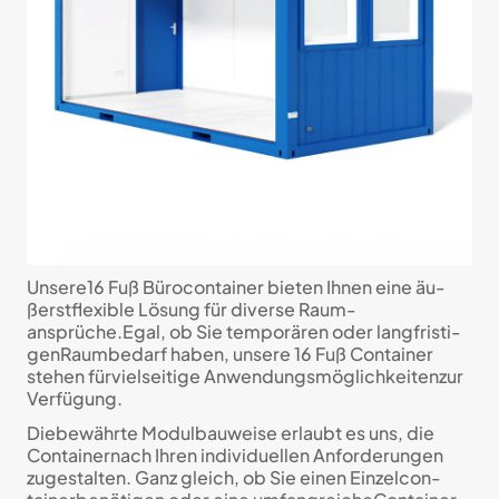
Unsere16 Fuß Büro­con­tainer bieten Ihnen eine äu­
ßerstflexi­ble Lösung für di­ver­se Raum­
ansprüche.Egal, ob Sie tem­po­rä­ren oder lang­fristi­
genRaum­be­darf haben, unsere 16 Fuß Con­tainer
stehen fürviel­sei­tige An­wen­dungs­mög­lich­kei­tenzur
Ver­fügung.
Diebewährte Modul­bau­weise erlaubt es uns, die
Con­tainernach Ihren indi­vi­du­ellen An­forde­rungen
zuge­stal­ten. Ganz gleich, ob Sie einen Einzel­con­