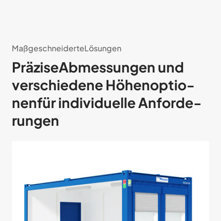
MaßgeschneiderteLösungen
PräziseAb­mes­sungen und
ver­schie­dene Höhen­optio­
nenfür indi­vi­du­elle An­forde­
rungen