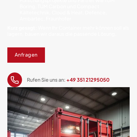
Forschungsprojekte und Partner wie TUM
Boring, TUM Carbon und Compact
Kältetechnik, Cloud & Heat, Defence,
Ambartec, Fraunhofer
Kurz gesagt:
Wenn Ihr Container mehr können soll als
lagern, bauen wir daraus die passende Lösung.
Anfragen
Rufen Sie uns an:
+49 351 21295050