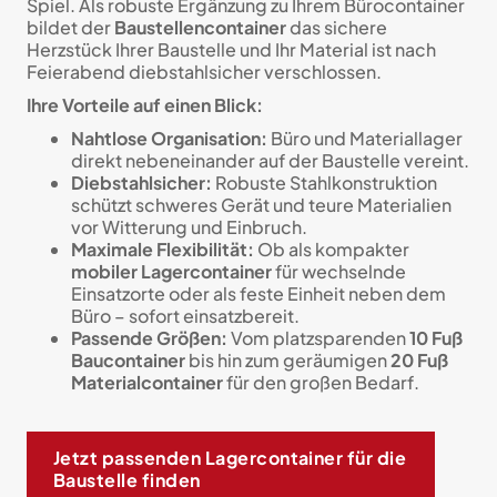
Spiel. Als robuste Ergänzung zu Ihrem Bürocontainer
bildet der
Baustellencontainer
das sichere
Herzstück Ihrer Baustelle und Ihr Material ist nach
Feierabend diebstahlsicher verschlossen.
Ihre Vorteile auf einen Blick:
Nahtlose Organisation:
Büro und Materiallager
direkt nebeneinander auf der Baustelle vereint.
Diebstahlsicher:
Robuste Stahlkonstruktion
schützt schweres Gerät und teure Materialien
vor Witterung und Einbruch.
Maximale Flexibilität:
Ob als kompakter
mobiler Lagercontainer
für wechselnde
Einsatzorte oder als feste Einheit neben dem
Büro – sofort einsatzbereit.
Passende Größen:
Vom platzsparenden
10 Fuß
Baucontainer
bis hin zum geräumigen
20 Fuß
Materialcontainer
für den großen Bedarf.
Jetzt passenden Lagercontainer für die
Baustelle finden