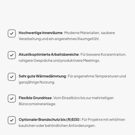
Hochwertige Innenräume
: Moderne Materialien, saubere
Verarbeitung und ein angenehmes Raumgefühl.
Akustikoptimierte Arbeitsbereiche
: Für bessere Konzentration,
ruhigere Gespräche und produktivere Meetings.
Sehr gute Wärmedämmung
: Für angenehme Temperaturen und
ganzjährige Nutzung.
Flexible Grundrisse
: Vom Einzelbüro bis zur mehrteiligen
Bürocontaineranlage.
Optionaler Brandschutz bis (R)EI30:
Für Projekte mit erhöhten
baulichen oder behördlichen Anforderungen.