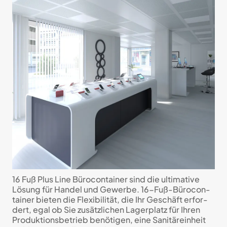
16 Fuß Plus Line Büro­con­tainer sind die ulti­ma­tive
Lö­sung für Handel und Gewerbe. 16-Fuß-Büro­con­
tainer bieten die Flexi­bi­li­tät, die Ihr Geschäft er­for­
dert, egal ob Sie zu­sätz­li­chen Lager­platz für Ihren
Pro­duk­tions­betrieb be­nöti­gen, eine Sanitär­einheit