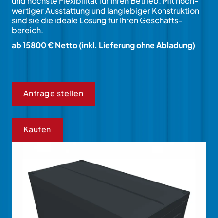
und höch­ste Flexi­bi­li­tät für Ihren Betrieb. Mit hoch­
wer­ti­ger Aus­stat­tung und lang­lebiger Kon­struk­tion
sind sie die ideale Lö­sung für Ihren Geschäfts­
bereich.
ab 15800 € Netto (inkl. Lieferung ohne Abladung)
Anfrage stellen
Kaufen