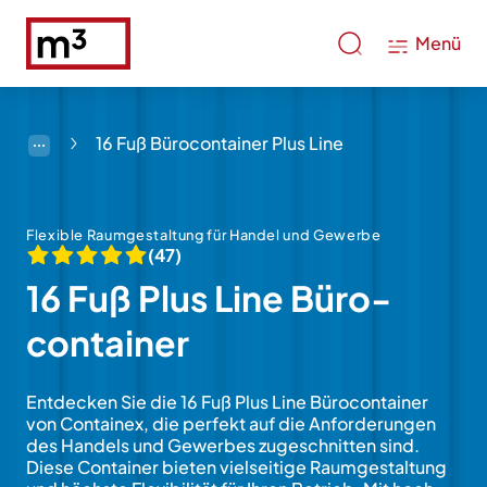
Menü
16 Fuß Bürocontainer Plus Line
Flexible Raum­gestal­tung für Handel und Gewerbe
(47)
16 Fuß Plus Line Büro­
container
Entdecken Sie die 16 Fuß Plus Line Büro­con­tainer
von Containex, die per­fekt auf die An­forde­rungen
des Handels und Ge­wer­bes zu­geschnit­ten sind.
Diese Con­tainer bieten viel­sei­tige Raum­gestal­tung