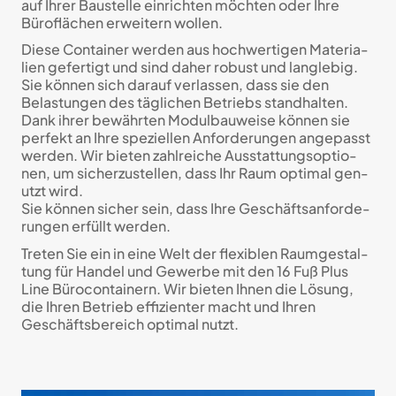
auf Ihrer Bau­stelle ein­rich­ten möch­ten oder Ihre
Bürof­lächen er­wei­tern wollen.
Diese Container werden aus hoch­werti­gen Mate­ria­
lien ge­fer­tigt und sind daher robust und lang­lebig.
Sie können sich darauf ver­las­sen, dass sie den
Belastungen des täg­li­chen Betriebs stand­halten.
Dank ihrer be­währ­ten Modul­bau­weise können sie
per­fekt an Ihre spezi­ellen Anf­ord­er­ungen an­ge­passt
werden. Wir bieten zahl­reiche Aus­stat­tungs­optio­
nen, um sicher­zu­stel­len, dass Ihr Raum opti­mal gen­
utzt wird.
Sie können sicher sein, dass Ihre Ge­schäfts­anforde­
rungen erfüllt werden.
Treten Sie ein in eine Welt der flexi­blen Raum­gestal­
tung für Handel und Gewerbe mit den 16 Fuß Plus
Line Büro­con­tainern. Wir bieten Ihnen die Lösung,
die Ihren Betrieb effi­zi­en­ter macht und Ihren
Geschäfts­be­reich opti­mal nutzt.