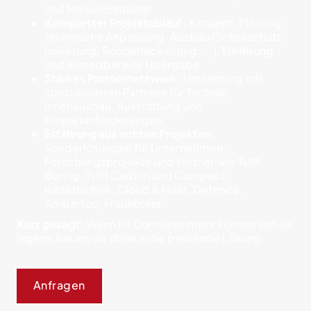
und Messecontainer
Kompletter Projektablauf:
Konzept, Planung,
technische Anpassung, Ausbau (Schallschutz,
Isolierung, Sonderlackierung, ...), Lieferung
und einsatzbereite Übergabe
Starkes Partnernetzwerk:
Umsetzung mit
spezialisierten Partnern für Technik,
Innenausbau, Ausstattung und
Projektanforderungen
Erfahrung aus echten Projekten:
Sonderlösungen für Unternehmen,
Forschungsprojekte und Partner wie TUM
Boring, TUM Carbon und Compact
Kältetechnik, Cloud & Heat, Defence,
Ambartec, Fraunhofer
Kurz gesagt:
Wenn Ihr Container mehr können soll als
lagern, bauen wir daraus die passende Lösung.
Anfragen