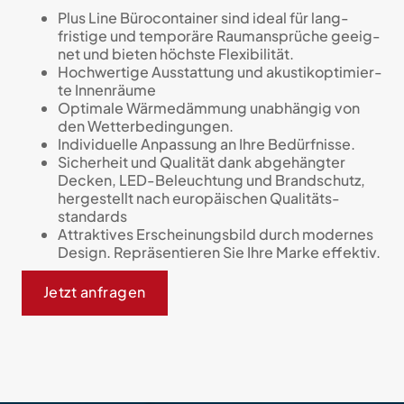
Plus Line Büro­con­tainer sind ideal für lang­
fristige und tempo­räre Raum­ansprüche ge­eig­
net und bieten höch­ste Flexi­bilität.
Hochwertige Ausstattung und akustik­opti­mier­
te Innen­räu­me
Optimale Wärmedämmung un­abhängig von
den Wetter­bedingungen.
Individuelle Anpassung an Ihre Bedürfnisse.
Sicherheit und Qualität dank ab­gehäng­ter
Decken, LED-Beleuch­tung und Brand­schutz,
her­gestellt nach euro­päi­schen Qualitäts­
standards
Attraktives Erscheinungsbild durch modernes
Design. Re­prä­sen­tie­ren Sie Ihre Marke effektiv.
Jetzt anfragen