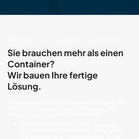
Vom Container zur fertigen Lösung – wir übernehmen den
Ausbau.
Sie brauchen mehr als einen
Container?
Wir bauen Ihre fertige
Lösung.
Sie kaufen bei uns nicht nur Standardcontainer. Wir
übernehmen auch den vollständigen Aus- und
Umbau – exakt passend zu Ihrem Projekt.
Individuelle Umbauten:
Militär-Container,
Technikcontainer, Tiny Houses, Showrooms,
Werkstattcontainer, Laborcontainer, Event-