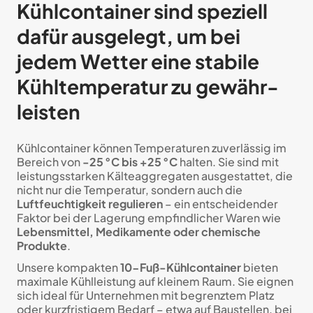
Kühlcontainer sind spe­zi­ell
dafür aus­ge­legt, um bei
jedem Wetter eine sta­bile
Kühl­tem­pe­ra­tur zu ge­währ­
leisten
Kühlcontainer können Temperaturen zuverlässig im
Bereich von
-25 °C bis +25 °C
halten. Sie sind mit
leistungsstarken Kälteaggregaten ausgestattet, die
nicht nur die Temperatur, sondern auch die
Luftfeuchtigkeit regulieren
– ein entscheidender
Faktor bei der Lagerung empfindlicher Waren wie
Lebensmittel, Medikamente oder chemische
Produkte
.
Unsere kompakten
10-Fuß-Kühlcontainer
bieten
maximale Kühlleistung auf kleinem Raum. Sie eignen
sich ideal für Unternehmen mit begrenztem Platz
oder kurzfristigem Bedarf – etwa auf Baustellen, bei