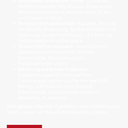
Individuelle Umbauten:
Militär-Container,
Technikcontainer, Tiny Houses, Showrooms,
Werkstattcontainer, Laborcontainer, Event-
und Messecontainer
Kompletter Projektablauf:
Konzept, Planung,
technische Anpassung, Ausbau (Schallschutz,
Isolierung, Sonderlackierung, ...), Lieferung
und einsatzbereite Übergabe
Starkes Partnernetzwerk:
Umsetzung mit
spezialisierten Partnern für Technik,
Innenausbau, Ausstattung und
Projektanforderungen
Erfahrung aus echten Projekten:
Sonderlösungen für Unternehmen,
Forschungsprojekte und Partner wie TUM
Boring, TUM Carbon und Compact
Kältetechnik, Cloud & Heat, Defence,
Ambartec, Fraunhofer
Kurz gesagt:
Wenn Ihr Container mehr können soll als
lagern, bauen wir daraus die passende Lösung.