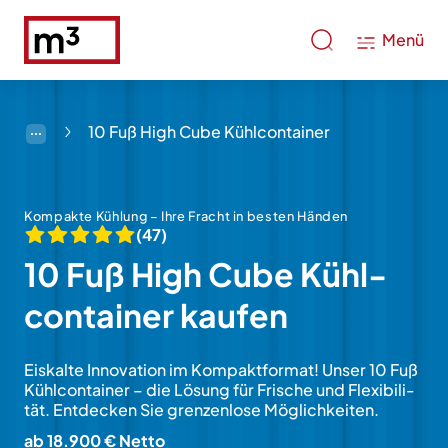
Menü
10 Fuß High Cube Kühlcontainer
Kompakte Kühlung – Ihre Fracht in besten Händen
(47)
10 Fuß High Cube Kühl­
con­tainer kaufen
Eiskalte Innovation im Kom­pakt­for­mat! Unser 10 Fuß
Kühl­con­tainer – die Lö­sung für Frische und Flexi­bi­li­
tät. Ent­decken Sie gren­zen­lose Mög­lich­keiten.
ab 18.900 € Netto