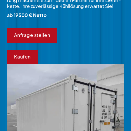
rung machen sie zum idea­len Part­ner für Ihre Liefer­
kette. Ihre zu­ver­läs­sige Kühl­lösung erwartet Sie!
ab 19500 € Netto
Anfrage stellen
Kaufen