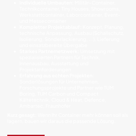
Individuelle Umbauten:
Militär-Container,
Technikcontainer, Tiny Houses, Showrooms,
Werkstattcontainer, Laborcontainer, Event-
und Messecontainer
Kompletter Projektablauf:
Konzept, Planung,
technische Anpassung, Ausbau (Schallschutz,
Isolierung, Sonderlackierung, ...), Lieferung
und einsatzbereite Übergabe
Starkes Partnernetzwerk:
Umsetzung mit
spezialisierten Partnern für Technik,
Innenausbau, Ausstattung und
Projektanforderungen
Erfahrung aus echten Projekten:
Sonderlösungen für Unternehmen,
Forschungsprojekte und Partner wie TUM
Boring, TUM Carbon und Compact
Kältetechnik, Cloud & Heat, Defence,
Ambartec, Fraunhofer
Kurz gesagt:
Wenn Ihr Container mehr können soll als
lagern, bauen wir daraus die passende Lösung.