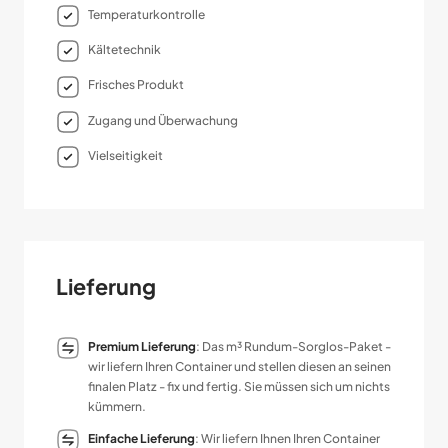
Temperaturkontrolle
Kältetechnik
Frisches Produkt
Zugang und Über­wachung
Vielseitigkeit
Lieferung
Premium Lieferung
: Das m³ Rundum-Sorglos-Paket -
wir liefern Ihren Container und stellen diesen an seinen
finalen Platz - fix und fertig. Sie müssen sich um nichts
kümmern.
Einfache Lieferung
: Wir liefern Ihnen Ihren Container