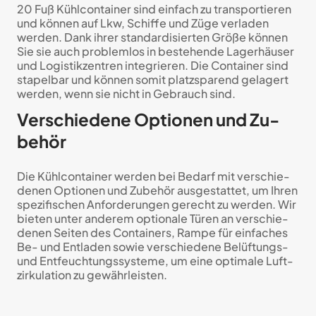
20 Fuß Kühl­con­tainer sind einfach zu trans­por­tie­ren
und können auf Lkw, Schiffe und Züge ver­laden
werden. Dank ihrer stan­dar­di­sier­ten Größe können
Sie sie auch pro­blem­los in be­stehende Lager­häuser
und Logistik­zentren inte­grie­ren. Die Con­tainer sind
stapel­bar und können somit platz­sparend ge­lagert
werden, wenn sie nicht in Gebrauch sind.
Verschiedene Optio­nen und Zu­
behör
Die Kühlcontainer werden bei Bedarf mit ver­schie­
de­nen Optio­nen und Zu­behör aus­ge­stattet, um Ihren
spezi­fi­schen An­for­de­rungen ge­recht zu werden. Wir
bieten unter anderem optio­nale Türen an ver­schie­
de­nen Seiten des Con­tainers, Rampe für ein­faches
Be- und Ent­laden sowie ver­schie­dene Belüftungs-
und Ent­feuch­tungs­systeme, um eine opti­male Luft­
zirku­lation zu ge­währ­leisten.