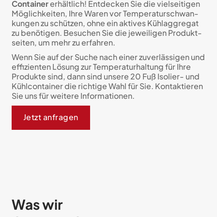
Con­tainer
erhält­lich! Ent­decken Sie die viel­sei­ti­gen
Mög­lich­keiten, Ihre Waren vor Tem­pe­ra­tur­schwan­
kun­gen zu schützen, ohne ein aktives Kühl­aggre­gat
zu be­nö­ti­gen. Besuchen Sie die je­wei­li­gen Pro­dukt­
seiten, um mehr zu erfahren.
Wenn Sie auf der Suche nach einer zu­verläs­sigen und
effi­zi­enten Lösung zur Temperaturhaltung für Ihre
Pro­dukte sind, dann sind unsere 20 Fuß Isolier- und
Kühl­con­tainer die richtige Wahl für Sie. Kontaktieren
Sie uns für weitere Infor­mationen.
Jetzt anfragen
Was wir