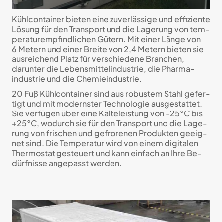
Kühl­con­tainer bieten eine zu­verläs­sige und effi­zi­ente
Lö­sung für den Trans­port und die Lage­rung von tem­
pe­ra­tur­emp­find­lichen Gütern. Mit einer Länge von
6 Metern und einer Breite von 2,4 Metern bieten sie
aus­rei­chend Platz für ver­schie­dene Branchen,
darunter die Lebens­mittel­indu­strie, die Pharma­
indu­strie und die Chemie­industrie.
20 Fuß Kühl­con­tainer sind aus robustem Stahl ge­fer­
tigt und mit mo­dern­ster Tech­no­lo­gie aus­ge­stattet.
Sie ver­fügen über eine Kälte­leistung von -25°C bis
+25°C, wodurch sie für den Trans­port und die Lage­
rung von frischen und ge­frore­nen Pro­duk­ten ge­eig­
net sind. Die Tem­pe­ra­tur wird von einem digi­talen
Thermo­stat ge­steu­ert und kann ein­fach an Ihre Be­
dürf­nisse an­ge­passt werden.