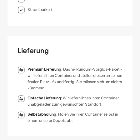
Stapelbarkeit
Lieferung
Premium Lieferung
: Das m³ Rundum-Sorglos-Paket -
wir liefern Ihren Container und stellen diesen an seinen
finalen Platz - fix und fertig. Sie müssen sich um nichts
kümmern.
Einfache Lieferung
: Wir liefern Ihnen Ihren Container
unabgeladen zum gewünschten Standort.
Selbstabholung
: Holen Sie Ihren Container selbst in
einem unserer Depots ab.