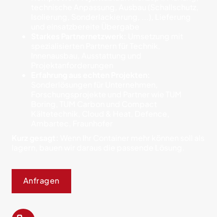
technische Anpassung, Ausbau (Schallschutz,
Isolierung, Sonderlackierung, ...), Lieferung
und einsatzbereite Übergabe
Starkes Partnernetzwerk:
Umsetzung mit
spezialisierten Partnern für Technik,
Innenausbau, Ausstattung und
Projektanforderungen
Erfahrung aus echten Projekten:
Sonderlösungen für Unternehmen,
Forschungsprojekte und Partner wie TUM
Boring, TUM Carbon und Compact
Kältetechnik, Cloud & Heat, Defence,
Ambartec, Fraunhofer
Kurz gesagt:
Wenn Ihr Container mehr können soll als
lagern, bauen wir daraus die passende Lösung.
Anfragen