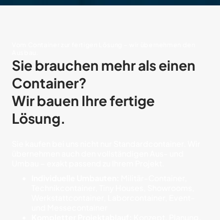
Vom Container zur fertigen Lösung – wir übernehmen den
Ausbau.
Sie brauchen mehr als einen
Container?
Wir bauen Ihre fertige
Lösung.
Sie kaufen bei uns nicht nur Standardcontainer. Wir
übernehmen auch den vollständigen Aus- und
Umbau – exakt passend zu Ihrem Projekt.
Individuelle Umbauten:
Militär-Container,
Technikcontainer, Tiny Houses, Showrooms,
Werkstattcontainer, Laborcontainer, Event-
und Messecontainer
Kompletter Projektablauf:
Konzept, Planung,