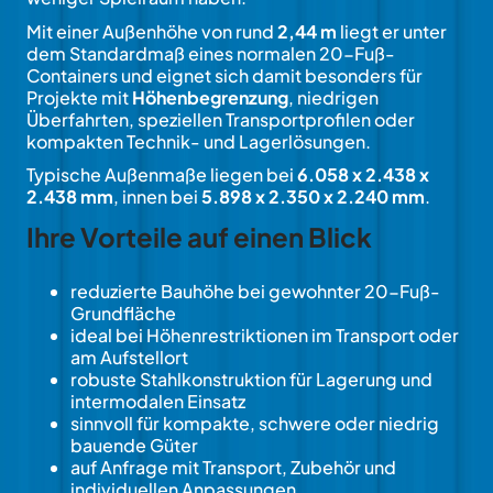
Mit einer Außenhöhe von rund
2,44 m
liegt er unter
dem Standardmaß eines normalen 20-Fuß-
Containers und eignet sich damit besonders für
Projekte mit
Höhenbegrenzung
, niedrigen
Überfahrten, speziellen Transportprofilen oder
kompakten Technik- und Lagerlösungen.
Typische Außenmaße liegen bei
6.058 x 2.438 x
2.438 mm
, innen bei
5.898 x 2.350 x 2.240 mm
.
Ihre Vorteile auf einen Blick
reduzierte Bauhöhe bei gewohnter 20-Fuß-
Grundfläche
ideal bei Höhenrestriktionen im Transport oder
am Aufstellort
robuste Stahlkonstruktion für Lagerung und
intermodalen Einsatz
sinnvoll für kompakte, schwere oder niedrig
bauende Güter
auf Anfrage mit Transport, Zubehör und
individuellen Anpassungen