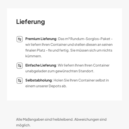
Lieferung
Premium Lieferung
: Das m³ Rundum-Sorglos-Paket -
wir liefern Ihren Container und stellen diesen an seinen
finalen Platz - fix und fertig. Sie müssen sich um nichts
kümmern.
Einfache Lieferung
: Wir liefern Ihnen Ihren Container
unabgeladen zum gewünschten Standort.
Selbstabholung
: Holen Sie Ihren Container selbst in
einem unserer Depots ab.
Alle Maßangaben sind freibleibend. Abweichungen sind
möglich.