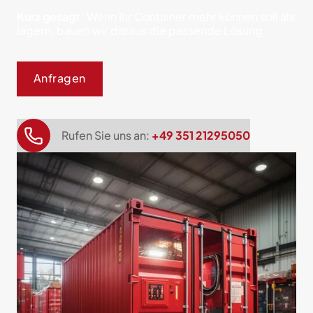
Kurz gesagt:
Wenn Ihr Container mehr können soll als
lagern, bauen wir daraus die passende Lösung.
Anfragen
Rufen Sie uns an:
+49 351 21295050