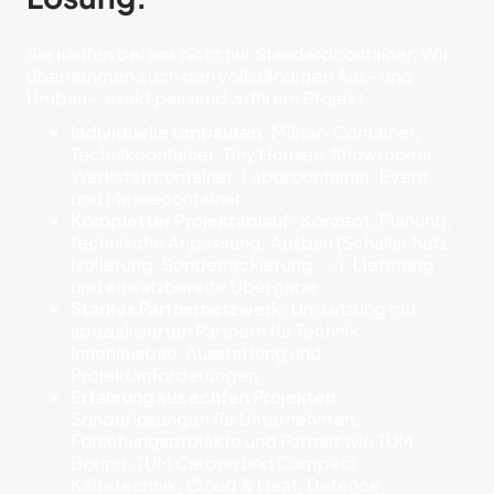
Sie kaufen bei uns nicht nur Standardcontainer. Wir
übernehmen auch den vollständigen Aus- und
Umbau – exakt passend zu Ihrem Projekt.
Individuelle Umbauten:
Militär-Container,
Technikcontainer, Tiny Houses, Showrooms,
Werkstattcontainer, Laborcontainer, Event-
und Messecontainer
Kompletter Projektablauf:
Konzept, Planung,
technische Anpassung, Ausbau (Schallschutz,
Isolierung, Sonderlackierung, ...), Lieferung
und einsatzbereite Übergabe
Starkes Partnernetzwerk:
Umsetzung mit
spezialisierten Partnern für Technik,
Innenausbau, Ausstattung und
Projektanforderungen
Erfahrung aus echten Projekten:
Sonderlösungen für Unternehmen,
Forschungsprojekte und Partner wie TUM
Boring, TUM Carbon und Compact
Kältetechnik, Cloud & Heat, Defence,