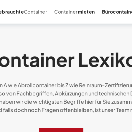
ebrauchte
Container
Container
mieten
Bürocontain
ontainer Lexik
n A wie Abrollcontainer bis Z wie Reinraum-Zertifizieru
so von Fachbegriffen, Abkürzungen und technischen De
haben wir die wichtigsten Begriffe hier für Sie zusamm
d falls doch noch Fragen offenbleiben, ist unser Team n